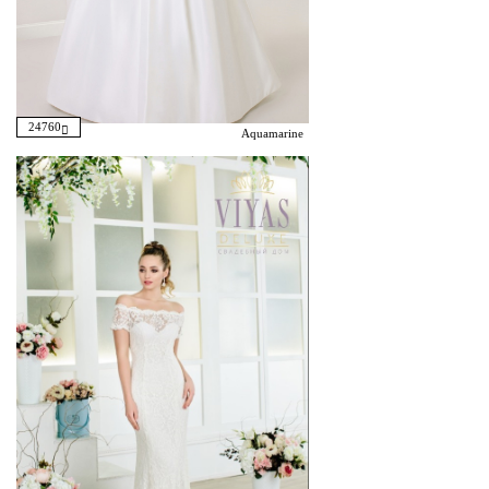
24760
Aquamarine