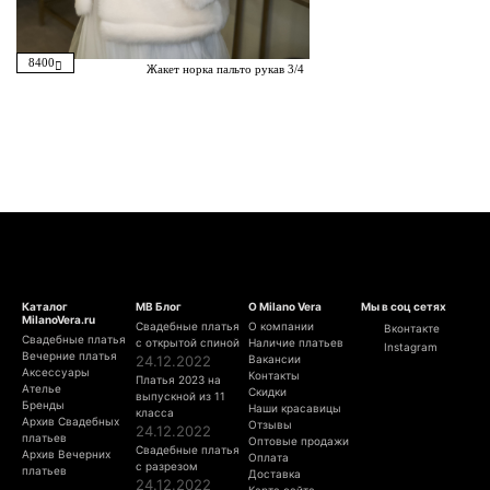
8400
Жакет норка пальто рукав 3/4
Каталог
МВ Блог
О Milano Vera
Мы в соц сетях
MilanoVera.ru
Свадебные платья
О компании
Вконтакте
Свадебные платья
с открытой спиной
Наличие платьев
Instagram
Вечерние платья
24.12.2022
Вакансии
Аксессуары
Контакты
Платья 2023 на
Ателье
Скидки
выпускной из 11
Бренды
Наши красавицы
класса
Архив Свадебных
Отзывы
24.12.2022
платьев
Оптовые продажи
Свадебные платья
Архив Вечерних
Оплата
с разрезом
платьев
Доставка
24.12.2022