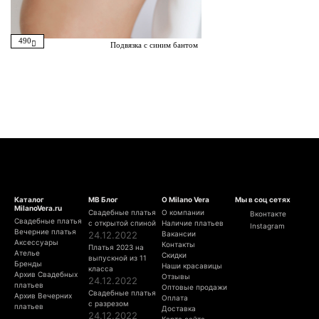
490
Подвязка с синим бантом
Каталог
МВ Блог
О Milano Vera
Мы в соц сетях
MilanoVera.ru
Свадебные платья
О компании
Вконтакте
Свадебные платья
с открытой спиной
Наличие платьев
Instagram
Вечерние платья
24.12.2022
Вакансии
Аксессуары
Контакты
Платья 2023 на
Ателье
Скидки
выпускной из 11
Бренды
Наши красавицы
класса
Архив Свадебных
Отзывы
24.12.2022
платьев
Оптовые продажи
Свадебные платья
Архив Вечерних
Оплата
с разрезом
платьев
Доставка
24.12.2022