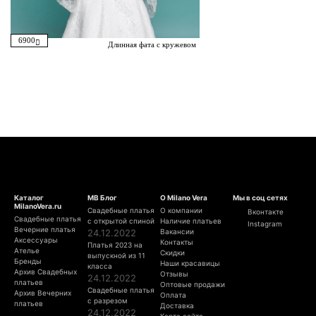
6900
Длинная фата с кружевом
Каталог
МВ Блог
О Milano Vera
Мы в соц сетях
MilanoVera.ru
Свадебные платья
О компании
Вконтакте
Свадебные платья
с открытой спиной
Наличие платьев
Instagram
Вечерние платья
24.12.2022
Вакансии
Аксессуары
Контакты
Платья 2023 на
Ателье
Скидки
выпускной из 11
Бренды
Наши красавицы
класса
Архив Свадебных
Отзывы
24.12.2022
платьев
Оптовые продажи
Свадебные платья
Архив Вечерних
Оплата
с разрезом
платьев
Доставка
24.12.2022
Карта сайта