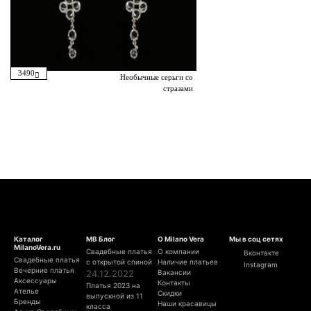
3490
Необычные серьги со
стразами
Каталог
МВ Блог
О Milano Vera
Мы в соц сетях
MilanoVera.ru
Свадебные платья
О компании
Вконтакте
Свадебные платья
с открытой спиной
Наличие платьев
Instagram
Вечерние платья
24.12.2022
Вакансии
Аксессуары
Контакты
Платья 2023 на
Ателье
Скидки
выпускной из 11
Бренды
Наши красавицы
класса