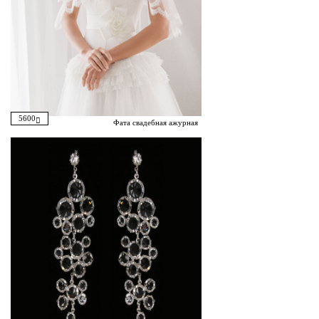
5600
Фата свадебная ажурная