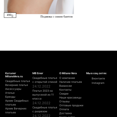
490
Подвязка с синим бантом
Каталог
МВ Блог
О Milano Vera
Мы в соц сетях
MilanoVera.ru
Свадебные платья
О компании
Вконтакте
Свадебные платья
с открытой спиной
Наличие платьев
Instagram
Вечерние платья
24.12.2022
Вакансии
Аксессуары
Контакты
Платья 2023 на
Ателье
Скидки
выпускной из 11
Бренды
Наши красавицы
класса
Архив Свадебных
Отзывы
24.12.2022
платьев
Оптовые продажи
Свадебные платья
Архив Вечерних
Оплата
с разрезом
платьев
Доставка
24.12.2022