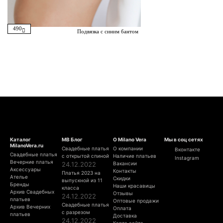
490
Подвязка с синим бантом
Каталог
МВ Блог
О Milano Vera
Мы в соц сетях
MilanoVera.ru
Свадебные платья
О компании
Вконтакте
Свадебные платья
с открытой спиной
Наличие платьев
Instagram
Вечерние платья
24.12.2022
Вакансии
Аксессуары
Контакты
Платья 2023 на
Ателье
Скидки
выпускной из 11
Бренды
Наши красавицы
класса
Архив Свадебных
Отзывы
24.12.2022
платьев
Оптовые продажи
Свадебные платья
Архив Вечерних
Оплата
с разрезом
платьев
Доставка
24.12.2022