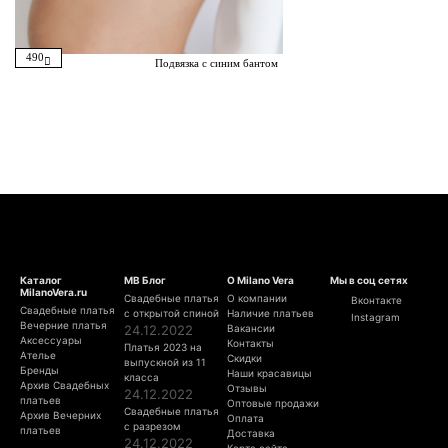
490
Подвязка с синим бантом
Каталог
МВ Блог
О Milano Vera
Мы в соц сетях
MilanoVera.ru
Свадебные платья
О компании
Вконтакте
Свадебные платья
с открытой спиной
Наличие платьев
Instagram
Вечерние платья
24.12.2022
Вакансии
Аксессуары
Контакты
Платья 2023 на
Ателье
Скидки
выпускной из 11
Бренды
Наши красавицы
класса
Архив Свадебных
Отзывы
24.12.2022
платьев
Оптовые продажи
Свадебные платья
Архив Вечерних
Оплата
с разрезом
платьев
Доставка
24.12.2022