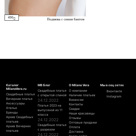
490
Подвязка с синим бантом
Каталог
МВ Блог
О Milano Vera
Мы в соц сетях
MilanoVera.ru
Свадебные платья
О компании
Вконтакте
Свадебные платья
с открытой спиной
Наличие платьев
Instagram
Вечерние платья
24.12.2022
Вакансии
Аксессуары
Контакты
Платья 2023 на
Ателье
Скидки
выпускной из 11
Бренды
Наши красавицы
класса
Архив Свадебных
Отзывы
24.12.2022
платьев
Оптовые продажи
Свадебные платья
Архив Вечерних
Оплата
с разрезом
платьев
Доставка
24.12.2022