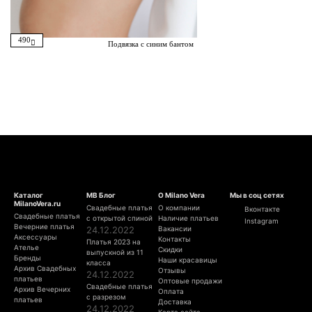
490
Подвязка с синим бантом
Каталог
МВ Блог
О Milano Vera
Мы в соц сетях
MilanoVera.ru
Свадебные платья
О компании
Вконтакте
Свадебные платья
с открытой спиной
Наличие платьев
Instagram
Вечерние платья
24.12.2022
Вакансии
Аксессуары
Контакты
Платья 2023 на
Ателье
Скидки
выпускной из 11
Бренды
Наши красавицы
класса
Архив Свадебных
Отзывы
24.12.2022
платьев
Оптовые продажи
Свадебные платья
Архив Вечерних
Оплата
с разрезом
платьев
Доставка
24.12.2022