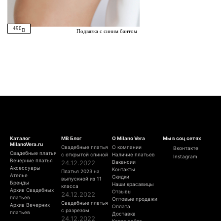
490
Подвязка с синим бантом
Каталог
МВ Блог
О Milano Vera
Мы в соц сетях
MilanoVera.ru
Свадебные платья
О компании
Вконтакте
Свадебные платья
с открытой спиной
Наличие платьев
Instagram
Вечерние платья
24.12.2022
Вакансии
Аксессуары
Контакты
Платья 2023 на
Ателье
Скидки
выпускной из 11
Бренды
Наши красавицы
класса
Архив Свадебных
Отзывы
24.12.2022
платьев
Оптовые продажи
Свадебные платья
Архив Вечерних
Оплата
с разрезом
платьев
Доставка
24.12.2022