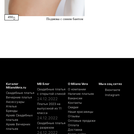
490
Подвязка с синим бантом
Каталог
МВ Блог
О Milano Vera
Мы в соц сетях
MilanoVera.ru
Свадебные платья
О компании
Вконтакте
Свадебные платья
с открытой спиной
Наличие платьев
Instagram
Вечерние платья
24.12.2022
Вакансии
Аксессуары
Контакты
Платья 2023 на
Ателье
Скидки
выпускной из 11
Бренды
Наши красавицы
класса
Архив Свадебных
Отзывы
24.12.2022
платьев
Оптовые продажи
Свадебные платья
Архив Вечерних
Оплата
с разрезом
платьев
Доставка
24.12.2022