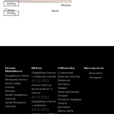
30300
Melinda
Ameli
19500
Каталог
МВ Блог
О Milano Vera
Мы в соц сетях
MilanoVera.ru
Свадебные платья
О компании
Вконтакте
Свадебные платья
с открытой спиной
Наличие платьев
Instagram
Вечерние платья
24.12.2022
Вакансии
Аксессуары
Контакты
Платья 2023 на
Ателье
Скидки
выпускной из 11
Бренды
Наши красавицы
класса
Архив Свадебных
Отзывы
24.12.2022
платьев
Оптовые продажи
Свадебные платья
Архив Вечерних
Оплата
с разрезом
платьев
Доставка
24.12.2022
Карта сайта
Силуэты свадебных