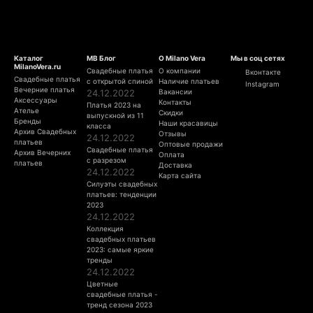
Каталог
МВ Блог
О Milano Vera
Мы в соц сетях
MilanoVera.ru
Свадебные платья
О компании
Вконтакте
Свадебные платья
с открытой спиной
Наличие платьев
Instagram
Вечерние платья
24.12.2022
Вакансии
Аксессуары
Контакты
Платья 2023 на
Ателье
Скидки
выпускной из 11
Бренды
Наши красавицы
класса
Архив Свадебных
Отзывы
24.12.2022
платьев
Оптовые продажи
Свадебные платья
Архив Вечерних
Оплата
с разрезом
платьев
Доставка
24.12.2022
Карта сайта
Силуэты свадебных
платьев: тенденции
2023
24.12.2022
Коллекция
свадебных платьев
2023: самые яркие
тренды
24.12.2022
Цветные
свадебные платья -
тренд сезона 2023