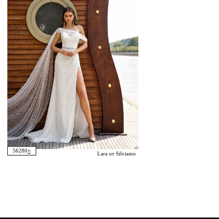
56280
Lara от Silviamo