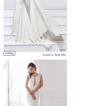
41000
Lexina от Tarik Ediz