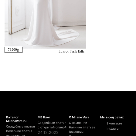
73900
Lois от Tarik Ediz
Каталог
МВ Блог
О Milano Vera
Мы в соц сетях
MilanoVera.ru
Свадебные платья
О компании
Вконтакте
Свадебные платья
с открытой спиной
Наличие платьев
Instagram
Вечерние платья
24.12.2022
Вакансии
Аксессуары