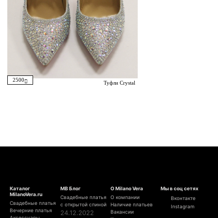
2500
Туфли Crystal
Каталог
МВ Блог
О Milano Vera
Мы в соц сетях
MilanoVera.ru
Свадебные платья
О компании
Вконтакте
Свадебные платья
с открытой спиной
Наличие платьев
Instagram
Вечерние платья
24.12.2022
Вакансии
Аксессуары