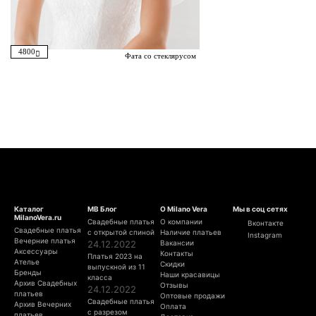
4800
Фата со стеклярусом
Каталог
МВ Блог
О Milano Vera
Мы в соц сетях
MilanoVera.ru
Свадебные платья
О компании
Вконтакте
Свадебные платья
с открытой спиной
Наличие платьев
Instagram
Вечерние платья
24.12.2022
Вакансии
Аксессуары
Контакты
Платья 2023 на
Ателье
Скидки
выпускной из 11
Бренды
Наши красавицы
класса
Архив Свадебных
Отзывы
24.12.2022
платьев
Оптовые продажи
Свадебные платья
Архив Вечерних
Оплата
с разрезом
платьев