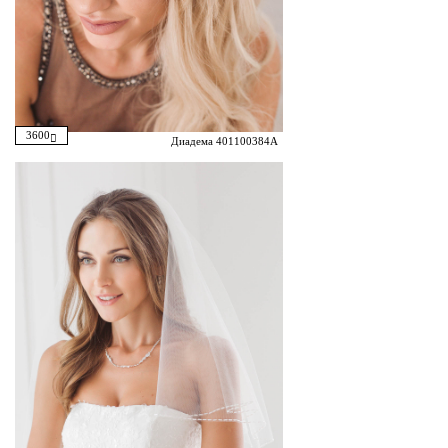
3600
Диадема 401100384A