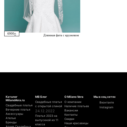
6900
Длинная фата с кружевом
Каталог
МВ Блог
О Milano Vera
Мы в соц сетях
MilanoVera.ru
Свадебные платья
О компании
Вконтакте
Свадебные платья
с открытой спиной
Наличие платьев
Instagram
Вечерние платья
24.12.2022
Вакансии
Аксессуары
Контакты
Платья 2023 на
Ателье
Скидки
выпускной из 11
Бренды
Наши красавицы
класса
Архив Свадебных