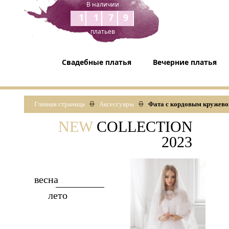
В наличии
1179
платьев
Свадебные платья
Вечерние платья
Главная страница
Аксессуары
Фата с кордовым кружев
NEW
COLLECTION
2023
весна
лето