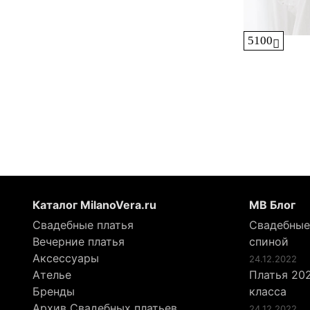
5100
Каталог MilanoVera.ru
МВ Блог
Свадебные платья
Свадебные
Вечерние платья
спиной
Аксессуары
24.12.2022
Ателье
Платья 202
Бренды
класса
Архив Свадебных платьев
24.12.2022