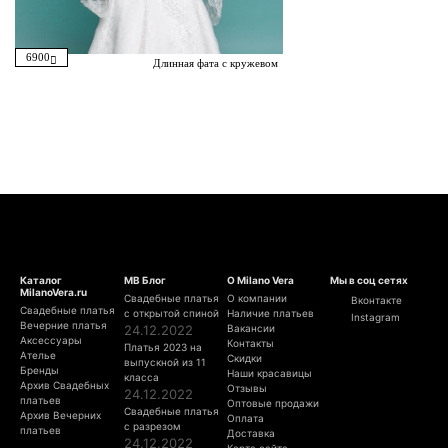
6900
Длинная фата с кружевом
Каталог
МВ Блог
О Milano Vera
Мы в соц сетях
MilanoVera.ru
Свадебные платья
О компании
Вконтакте
Свадебные платья
с открытой спиной
Наличие платьев
Instagram
Вечерние платья
24.12.2022
Вакансии
Аксессуары
Контакты
Платья 2023 на
Ателье
Скидки
выпускной из 11
Бренды
Наши красавицы
класса
Архив Свадебных
Отзывы
24.12.2022
платьев
Оптовые продажи
Свадебные платья
Архив Вечерних
Оплата
с разрезом
платьев
Доставка
24.12.2022