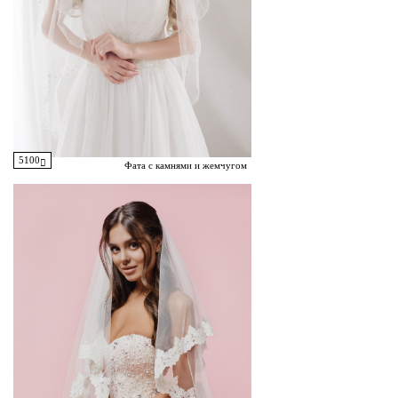
5100
Фата с камнями и жемчугом