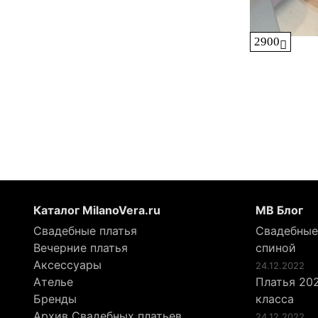
2900
Каталог MilanoVera.ru
МВ Блог
Свадебные платья
Свадебные
Вечерние платья
спиной
Аксессуары
24.12.2022
Ателье
Платья 202
Бренды
класса
Архив Свадебных платьев
24.12.2022