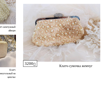
атч жемчужный
айвори
3200
Клатч-сумочка жемчуг
Клатч
моугольный на
цепочке