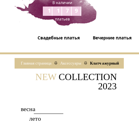
В наличии
1179
платьев
Свадебные платья
Вечерние платья
Главная страница
Аксессуары
Клатч ажурный
NEW
COLLECTION
2023
весна
лето