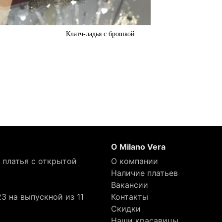
Клатч-ладья с брошкой
О Milano Vera
 платья с открытой
О компании
Наличие платьев
Вакансии
3 на выпускной из 11
Контакты
Скидки
Наши красавицы