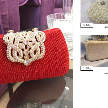
3600
Кл
1590
пря