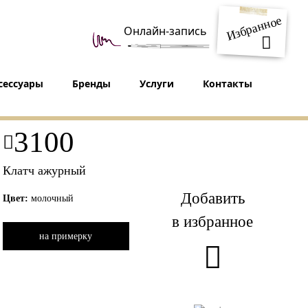
Избранное
Онлайн-запись
сессуары
Бренды
Услуги
Контакты
3100
Клатч ажурный
Добавить
Цвет:
молочный
в избранное
на примерку