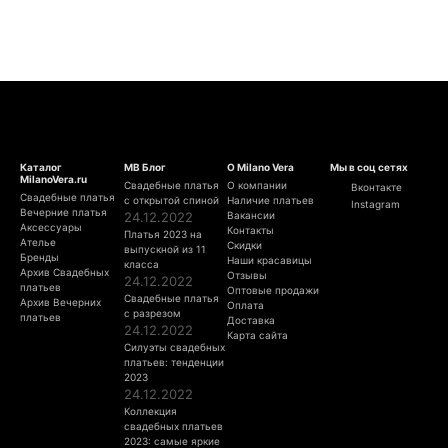
Каталог
МВ Блог
О Milano Vera
Мы в соц сетях
MilanoVera.ru
Свадебные платья
О компании
Вконтакте
Свадебные платья
с открытой спиной
Наличие платьев
Instagram
Вечерние платья
24.12.2022
Вакансии
Аксессуары
Контакты
Платья 2023 на
Ателье
Скидки
выпускной из 11
Бренды
Наши красавицы
класса
Архив Свадебных
Отзывы
24.12.2022
платьев
Оптовые продажи
Свадебные платья
Архив Вечерних
Оплата
с разрезом
платьев
Доставка
24.12.2022
Карта сайта
Силуэты свадебных
платьев: тенденции
2023
24.12.2022
Коллекция
свадебных платьев
2023: самые яркие