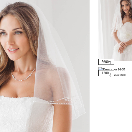
5600
1300
Перчатки 9800