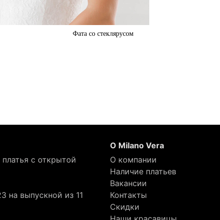
Фата со стеклярусом
О Milano Vera
 платья с открытой
О компании
Наличие платьев
Вакансии
3 на выпускной из 11
Контакты
Скидки
Наши красавицы