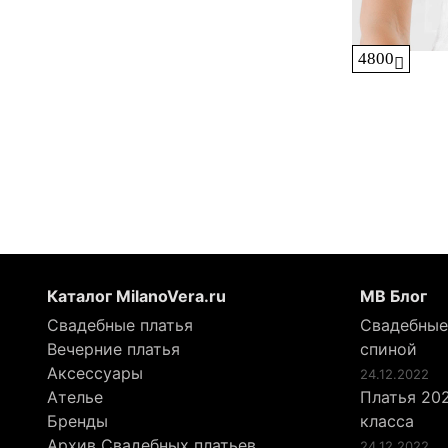
4800
Каталог MilanoVera.ru
МВ Блог
Свадебные платья
Свадебные
Вечерние платья
спиной
Аксессуары
24.12.2022
Ателье
Платья 202
Бренды
класса
Архив Свадебных платьев
24.12.2022