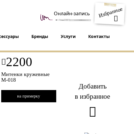
Избранное
Онлайн-запись
сессуары
Бренды
Услуги
Контакты
2200
Митенки кружевные
М-018
Добавить
в избранное
на примерку