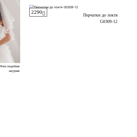
2290
Перчатки до локтя
G0309-12
Фата свадебная
ажурная