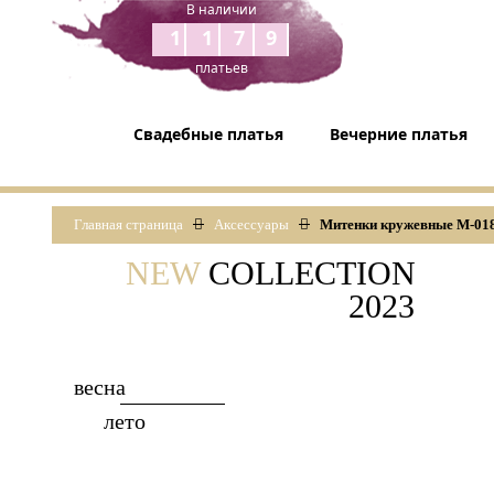
В наличии
1179
платьев
Свадебные платья
Вечерние платья
Главная страница
Аксессуары
Митенки кружевные М-01
NEW
COLLECTION
2023
весна
лето