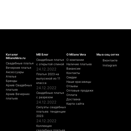
Каталог
МВ Блог
О Milano Vera
Мы в соц сетях
MilanoVera.ru
Свадебные платья
О компании
Вконтакте
Свадебные платья
с открытой спиной
Наличие платьев
Instagram
Вечерние платья
24.12.2022
Вакансии
Аксессуары
Контакты
Платья 2023 на
Ателье
Скидки
выпускной из 11
Бренды
Наши красавицы
класса
Архив Свадебных
Отзывы
24.12.2022
платьев
Оптовые продажи
Свадебные платья
Архив Вечерних
Оплата
с разрезом
платьев
Доставка
24.12.2022
Карта сайта
Силуэты свадебных
платьев: тенденции
2023
24.12.2022
Коллекция
свадебных платьев