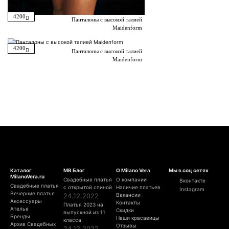
4200
Панталоны с высокой талией
Maidenform
4200
Панталоны с высокой талией
Maidenform
Каталог
МВ Блог
О Milano Vera
Мы в соц сетях
MilanoVera.ru
Свадебные платья
О компании
Вконтакте
Свадебные платья
с открытой спиной
Наличие платьев
Instagram
Вечерние платья
24.12.2022
Вакансии
Аксессуары
Контакты
Платья 2023 на
Ателье
Скидки
выпускной из 11
Бренды
Наши красавицы
класса
Архив Свадебных
Отзывы
24.12.2022