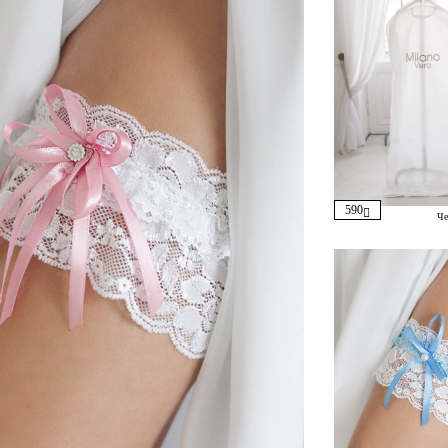
590
Че