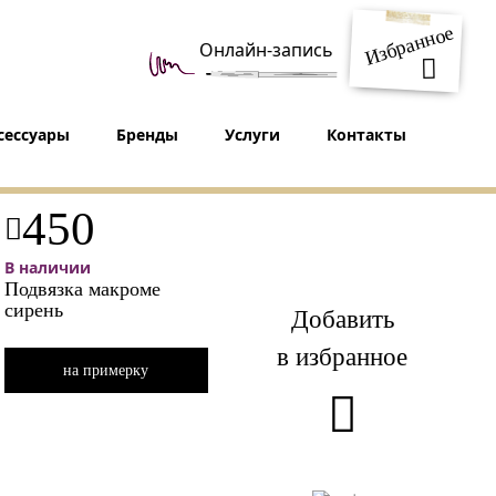
Избранное
Онлайн-запись
сессуары
Бренды
Услуги
Контакты
450
В наличии
Подвязка макроме
сирень
Добавить
в избранное
на примерку