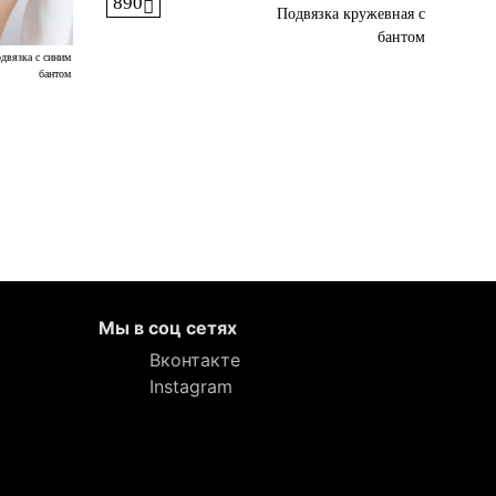
890
Подвязка кружевная с
бантом
двязка с синим
бантом
Мы в соц сетях
Вконтакте
Instagram