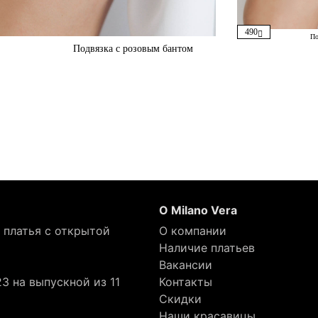
490
По
Подвязка с розовым бантом
О Milano Vera
 платья с открытой
О компании
Наличие платьев
Вакансии
3 на выпускной из 11
Контакты
Скидки
Наши красавицы