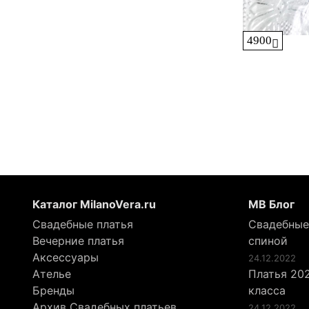
4900
Каталог MilanoVera.ru
МВ Блог
Свадебные платья
Свадебные
Вечерние платья
спиной
Аксессуары
24.12.2022
Ателье
Платья 202
Бренды
класса
Архив Свадебных платьев
24.12.2022