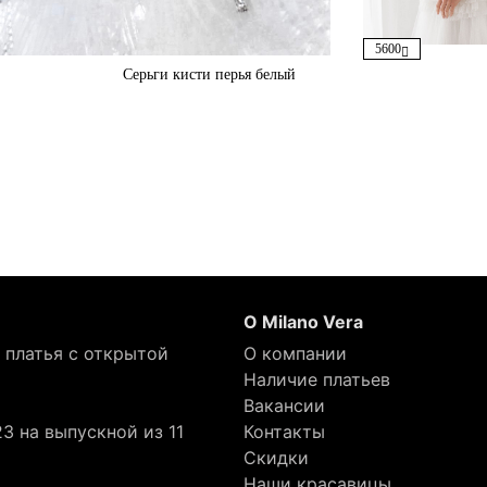
5600
Серьги кисти перья белый
О Milano Vera
 платья с открытой
О компании
Наличие платьев
Вакансии
3 на выпускной из 11
Контакты
Скидки
Наши красавицы