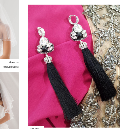
Фата со
стеклярусом