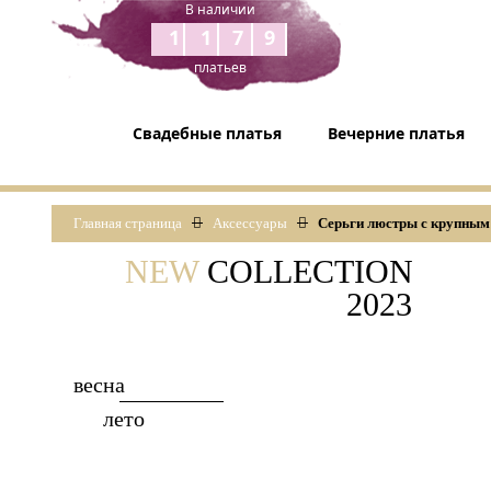
В наличии
1179
платьев
Свадебные платья
Вечерние платья
Главная страница
Аксессуары
Серьги люстры с крупным
NEW
COLLECTION
2023
весна
лето