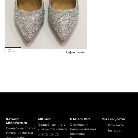
2500
Туфли Crystal
Каталог
МВ Блог
О Milano Vera
Мы в соц сетях
MilanoVera.ru
Свадебные платья
О компании
Вконтакте
Свадебные платья
с открытой спиной
Наличие платьев
Instagram
Вечерние платья
24.12.2022
Вакансии
Аксессуары