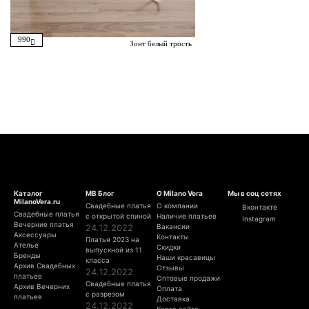
990
Зонт белый трость
Каталог
МВ Блог
О Milano Vera
Мы в соц сетях
MilanoVera.ru
Свадебные платья
О компании
Вконтакте
Свадебные платья
с открытой спиной
Наличие платьев
Instagram
Вечерние платья
24.12.2022
Вакансии
Аксессуары
Контакты
Платья 2023 на
Ателье
Скидки
выпускной из 11
Бренды
Наши красавицы
класса
Архив Свадебных
Отзывы
24.12.2022
платьев
Оптовые продажи
Свадебные платья
Архив Вечерних
Оплата
с разрезом
платьев
Доставка
24.12.2022