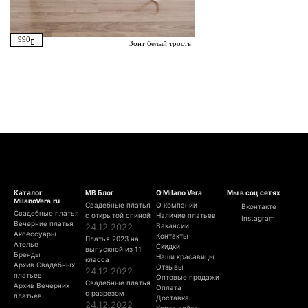
990
Зонт белый трость
Каталог
МВ Блог
О Milano Vera
Мы в соц сетях
MilanoVera.ru
Свадебные платья
О компании
Вконтакте
Свадебные платья
с открытой спиной
Наличие платьев
Instagram
Вечерние платья
24.12.2022
Вакансии
Аксессуары
Контакты
Платья 2023 на
Ателье
Скидки
выпускной из 11
Бренды
Наши красавицы
класса
Архив Свадебных
Отзывы
24.12.2022
платьев
Оптовые продажи
Свадебные платья
Архив Вечерних
Оплата
с разрезом
платьев
Доставка
24.12.2022