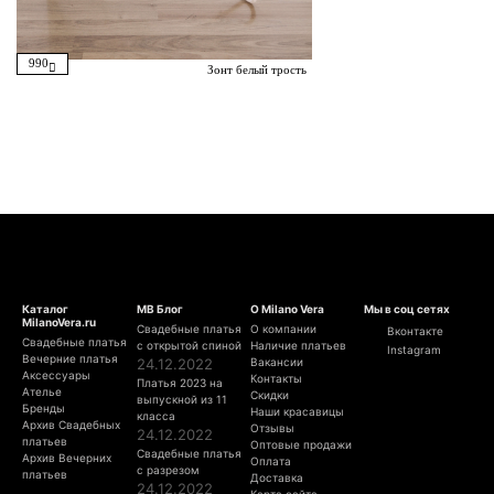
990
Зонт белый трость
Каталог
МВ Блог
О Milano Vera
Мы в соц сетях
MilanoVera.ru
Свадебные платья
О компании
Вконтакте
Свадебные платья
с открытой спиной
Наличие платьев
Instagram
Вечерние платья
24.12.2022
Вакансии
Аксессуары
Контакты
Платья 2023 на
Ателье
Скидки
выпускной из 11
Бренды
Наши красавицы
класса
Архив Свадебных
Отзывы
24.12.2022
платьев
Оптовые продажи
Свадебные платья
Архив Вечерних
Оплата
с разрезом
платьев
Доставка
24.12.2022