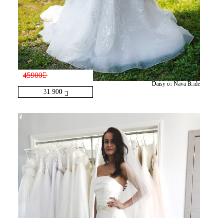
45900
Daisy от Nava Bride
31 900