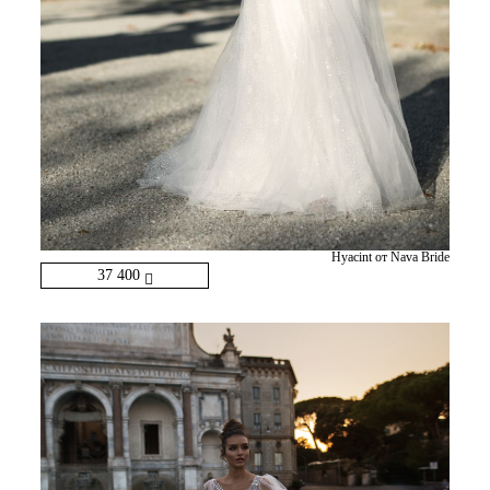
Hyacint от Nava Bride
37 400