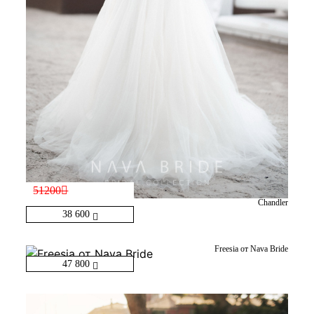
51200
Chandler
38 600
Freesia от Nava Bride
47 800