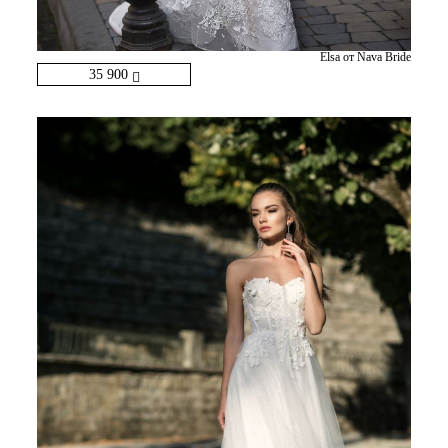
Elsa от Nava Bride
35 900