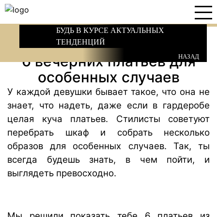
БУДЬ В КУРСЕ АКТУАЛЬНЫХ
ТЕНДЕНЦИЙ
6 вечерних платьев для
НАЗАД
особенных случаев
У каждой девушки бывает такое, что она не
знает, что надеть, даже если в гардеробе
целая куча платьев. Стилисты советуют
перебрать шкаф и собрать несколько
образов для особенных случаев. Так, ты
всегда будешь знать, в чем пойти, и
выглядеть превосходно.
Мы решили показать тебе 6 платьев из