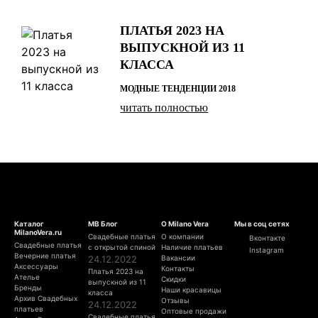
ПЛАТЬЯ 2023 НА
ВЫПУСКНОЙ ИЗ 11
КЛАССА
МОДНЫЕ ТЕНДЕНЦИИ 2018
читать полностью
Каталог
МВ Блог
О Milano Vera
Мы в соц сетях
MilanoVera.ru
Свадебные платья
О компании
Вконтакте
Свадебные платья
с открытой спиной
Наличие платьев
Instagram
Вечерние платья
24.12.2022
Вакансии
Аксессуары
Контакты
Платья 2023 на
Ателье
Скидки
выпускной из 11
Бренды
Наши красавицы
класса
Архив Свадебных
Отзывы
24.12.2022
платьев
Оптовые продажи
Свадебные платья