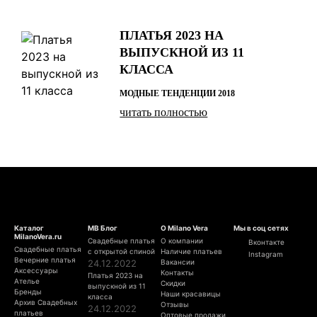
ПЛАТЬЯ 2023 НА
ВЫПУСКНОЙ ИЗ 11
КЛАССА
МОДНЫЕ ТЕНДЕНЦИИ 2018
читать полностью
Каталог
МВ Блог
О Milano Vera
Мы в соц сетях
MilanoVera.ru
Свадебные платья
О компании
Вконтакте
Свадебные платья
с открытой спиной
Наличие платьев
Instagram
Вечерние платья
24.12.2022
Вакансии
Аксессуары
Контакты
Платья 2023 на
Ателье
Скидки
выпускной из 11
Бренды
Наши красавицы
класса
Архив Свадебных
Отзывы
24.12.2022
платьев
Оптовые продажи