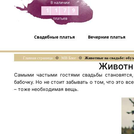
В наличии
1179
платьев
Свадебные платья
Вечерние платья
Главная страница
МВ Блог
Животные на свадьбе: обуз
Животны
Самыми частыми гостями свадьбы становятся,
бабочку. Но не стоит забывать о том, что это в
– тоже необходимая вещь.