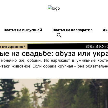
Платья на выпускной
Платья на корпоратив
Ак
БУДЬ В КУ
а или украшение?
е на свадьбе: обуза или ук
 конечно же, собаки. Их наряжают в умильные костю
се-таки животное. Если собака крупная – она обязател