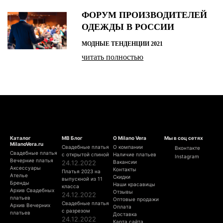
ФОРУМ ПРОИЗВОДИТЕЛЕЙ
ОДЕЖДЫ В РОССИИ
МОДНЫЕ ТЕНДЕНЦИИ 2021
читать полностью
Каталог
МВ Блог
О Milano Vera
Мы в соц сетях
MilanoVera.ru
Свадебные платья
О компании
Вконтакте
Свадебные платья
с открытой спиной
Наличие платьев
Instagram
Вечерние платья
24.12.2022
Вакансии
Аксессуары
Контакты
Платья 2023 на
Ателье
Скидки
выпускной из 11
Бренды
Наши красавицы
класса
Архив Свадебных
Отзывы
24.12.2022
платьев
Оптовые продажи
Свадебные платья
Архив Вечерних
Оплата
с разрезом
платьев
Доставка
24.12.2022
Карта сайта