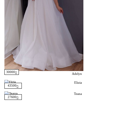
30000
Adelyn
Elizia
43500
Teana
27600