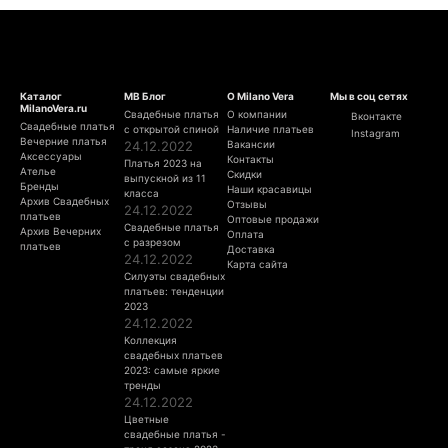
Каталог
МВ Блог
О Milano Vera
Мы в соц сетях
MilanoVera.ru
Свадебные платья
О компании
Вконтакте
Свадебные платья
с открытой спиной
Наличие платьев
Instagram
Вечерние платья
24.12.2022
Вакансии
Аксессуары
Контакты
Платья 2023 на
Ателье
Скидки
выпускной из 11
Бренды
Наши красавицы
класса
Архив Свадебных
Отзывы
24.12.2022
платьев
Оптовые продажи
Свадебные платья
Архив Вечерних
Оплата
с разрезом
платьев
Доставка
24.12.2022
Карта сайта
Силуэты свадебных
платьев: тенденции
2023
24.12.2022
Коллекция
свадебных платьев
2023: самые яркие
тренды
24.12.2022
Цветные
свадебные платья -