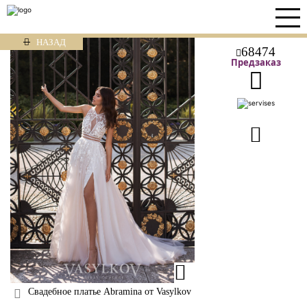
НАЗАД
68474
Предзаказ
Свадебное платье Abramina от Vasylkov