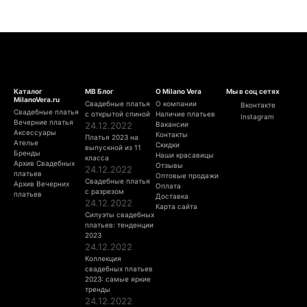
Каталог
МВ Блог
О Milano Vera
Мы в соц сетях
MilanoVera.ru
Свадебные платья
О компании
Вконтакте
Свадебные платья
с открытой спиной
Наличие платьев
Instagram
Вечерние платья
24.12.2022
Вакансии
Аксессуары
Контакты
Платья 2023 на
Ателье
Скидки
выпускной из 11
Бренды
Наши красавицы
класса
Архив Свадебных
Отзывы
24.12.2022
платьев
Оптовые продажи
Свадебные платья
Архив Вечерних
Оплата
с разрезом
платьев
Доставка
24.12.2022
Карта сайта
Силуэты свадебных
платьев: тенденции
2023
24.12.2022
Коллекция
свадебных платьев
2023: самые яркие
тренды
24.12.2022