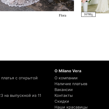
16700
Flora
О Milano Vera
 платья с открытой
О компании
Наличие платьев
Вакансии
3 на выпускной из 11
Контакты
Скидки
Наши красавицы