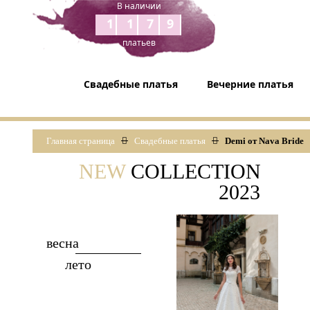
В наличии
1179
платьев
Свадебные платья
Вечерние платья
Главная страница
Свадебные платья
Demi от Nava Bride
NEW
COLLECTION
2023
весна
лето