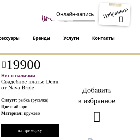
Избранное
Онлайн-запись
сессуары
Бренды
Услуги
Контакты
19900
Нет в наличии
Свадебное платье Demi
от Nava Bride
Добавить
в избранное
Силуэт:
рыбка (русалка)
Цвет:
айвори
Материал:
кружево
на примерку