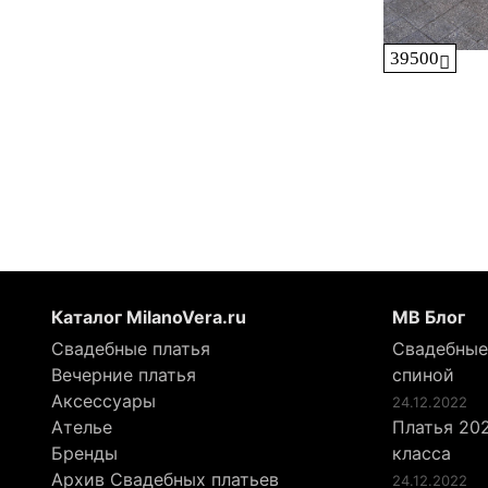
39500
Каталог MilanoVera.ru
МВ Блог
Свадебные платья
Свадебные
Вечерние платья
спиной
Аксессуары
24.12.2022
Ателье
Платья 202
Бренды
класса
Архив Свадебных платьев
24.12.2022