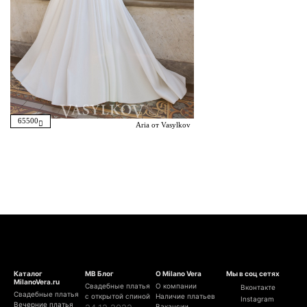
65500
Aria от Vasylkov
Каталог
МВ Блог
О Milano Vera
Мы в соц сетях
MilanoVera.ru
Свадебные платья
О компании
Вконтакте
Свадебные платья
с открытой спиной
Наличие платьев
Instagram
Вечерние платья
Вакансии