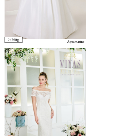
24760
Aquamarine