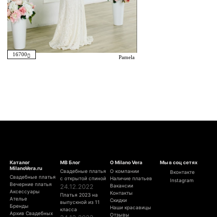
16700
Pamela
Каталог
МВ Блог
О Milano Vera
Мы в соц сетях
MilanoVera.ru
Свадебные платья
О компании
Вконтакте
Свадебные платья
с открытой спиной
Наличие платьев
Instagram
Вечерние платья
24.12.2022
Вакансии
Аксессуары
Контакты
Платья 2023 на
Ателье
Скидки
выпускной из 11
Бренды
Наши красавицы
класса
Архив Свадебных
Отзывы