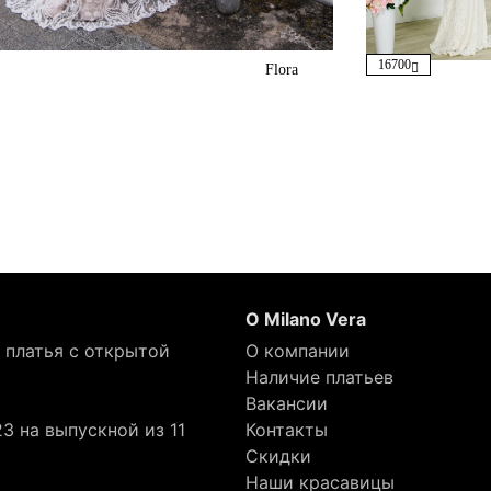
16700
Flora
О Milano Vera
 платья с открытой
О компании
Наличие платьев
Вакансии
3 на выпускной из 11
Контакты
Скидки
Наши красавицы