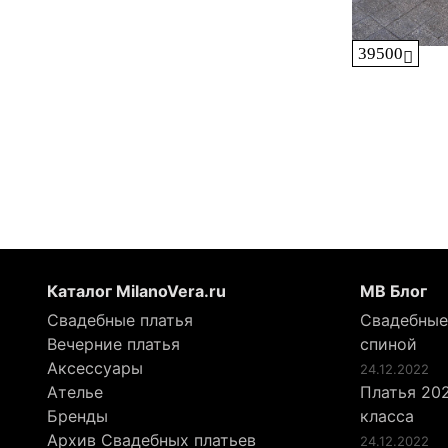
39500
Каталог MilanoVera.ru
МВ Блог
Свадебные платья
Свадебные
Вечерние платья
спиной
Аксессуары
24.12.2022
Ателье
Платья 202
Бренды
класса
Архив Свадебных платьев
24.12.2022