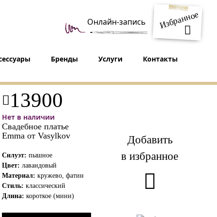
Избранное
Онлайн-запись
сессуары
Бренды
Услуги
Контакты
13900
Нет в наличии
Свадебное платье
Emma от Vasylkov
Добавить
в избранное
Силуэт:
пышное
Цвет:
лавандовый
Материал:
кружево, фатин
Стиль:
классический
Длина:
короткое (мини)