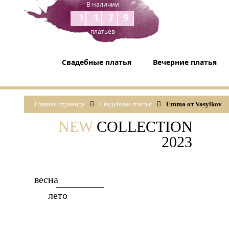
В наличии
1179
платьев
Свадебные платья
Вечерние платья
Главная страница
Свадебные платья
Emma от Vasylkov
NEW
COLLECTION
2023
весна
лето