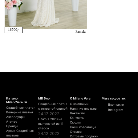
16700
Pamela
Каталог
МВ Блог
О Milano Vera
Мы в соц сетях
MilanoVera.ru
Свадебные платья
О компании
Вконтакте
Свадебные платья
с открытой спиной
Наличие платьев
Instagram
Вечерние платья
24.12.2022
Вакансии
Аксессуары
Контакты
Платья 2023 на
Ателье
Скидки
выпускной из 11
Бренды
Наши красавицы
класса
Архив Свадебных
Отзывы
24.12.2022
платьев
Оптовые продажи