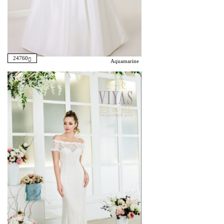
24760
Aquamarine