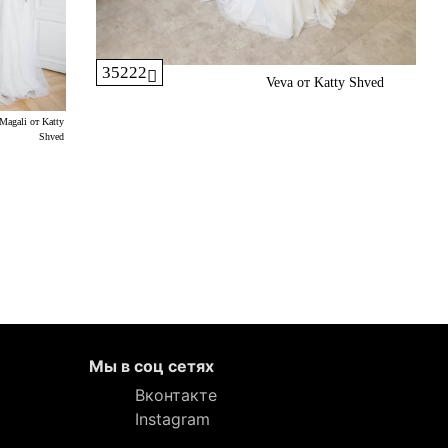
35222
Veva от Katty Shved
Magali от Katty
Shved
Мы в соц сетях
Вконтакте
Instagram