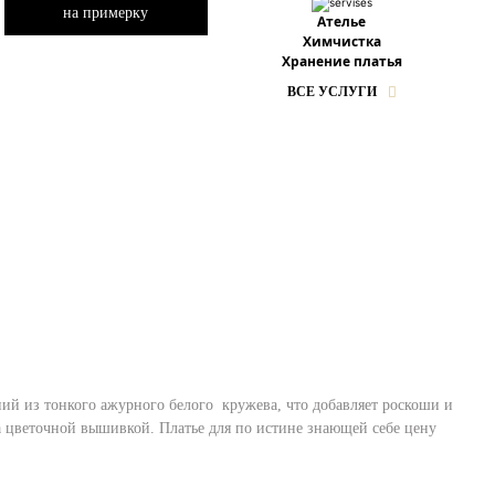
на примерку
Ателье
Химчистка
Хранение платья
ВСЕ УСЛУГИ
ний из тонкого ажурного белого кружева, что добавляет роскоши и
а цветочной вышивкой. Платье для по истине знающей себе цену