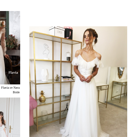
Flavia от Nava
Bride