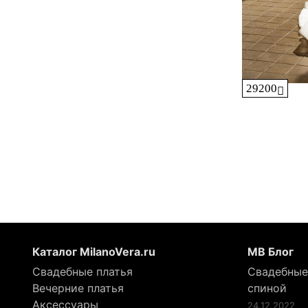
29200
Каталог MilanoVera.ru
МВ Блог
Свадебные платья
Свадебные
Вечерние платья
спиной
Аксессуары
24.12.2022