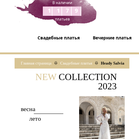
В наличии
1179
платьев
Свадебные платья
Вечерние платья
Главная страница
Свадебные платья
Heady Salvia
NEW
COLLECTION
2023
весна
лето