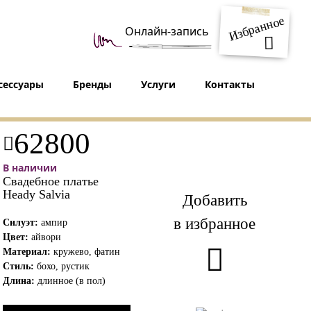
Избранное
Онлайн-запись
сессуары
Бренды
Услуги
Контакты
62800
В наличии
Свадебное платье
Heady Salvia
Добавить
в избранное
Силуэт:
ампир
Цвет:
айвори
Материал:
кружево, фатин
Стиль:
бохо, рустик
Длина:
длинное (в пол)