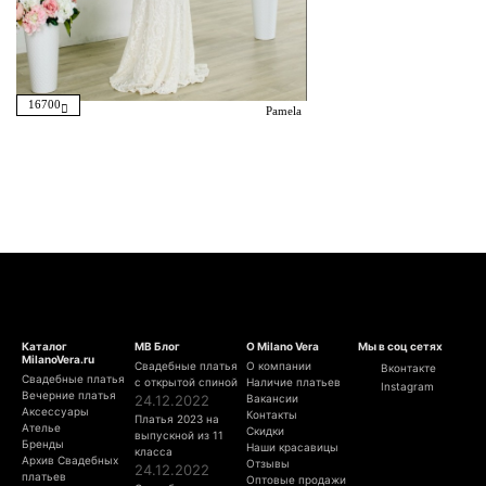
16700
Pamela
Каталог
МВ Блог
О Milano Vera
Мы в соц сетях
MilanoVera.ru
Свадебные платья
О компании
Вконтакте
Свадебные платья
с открытой спиной
Наличие платьев
Instagram
Вечерние платья
24.12.2022
Вакансии
Аксессуары
Контакты
Платья 2023 на
Ателье
Скидки
выпускной из 11
Бренды
Наши красавицы
класса
Архив Свадебных
Отзывы
24.12.2022
платьев
Оптовые продажи