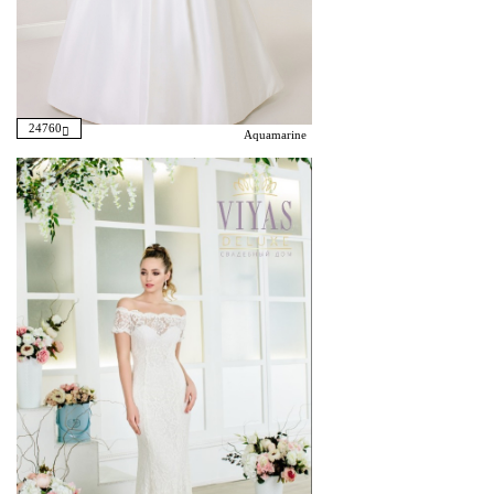
24760
Aquamarine