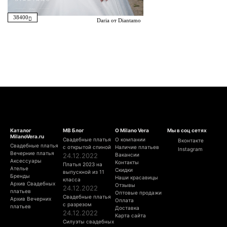
38400
Daria от Diantamo
Каталог
МВ Блог
О Milano Vera
Мы в соц сетях
MilanoVera.ru
Свадебные платья
О компании
Вконтакте
Свадебные платья
с открытой спиной
Наличие платьев
Instagram
Вечерние платья
24.12.2022
Вакансии
Аксессуары
Контакты
Платья 2023 на
Ателье
Скидки
выпускной из 11
Бренды
Наши красавицы
класса
Архив Свадебных
Отзывы
24.12.2022
платьев
Оптовые продажи
Свадебные платья
Архив Вечерних
Оплата
с разрезом
платьев
Доставка
24.12.2022
Карта сайта
Силуэты свадебных