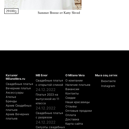
29100
Summer Breeze от Katty Shved
Каталог
МВ Блог
О Milano Vera
Мы в соц сетях
MilanoVera.ru
Свадебные платья
О компании
Вконтакте
Свадебные платья
с открытой спиной
Наличие платьев
Instagram
Вечерние платья
24.12.2022
Вакансии
Аксессуары
Контакты
Платья 2023 на
Ателье
Скидки
выпускной из 11
Бренды
Наши красавицы
класса
Архив Свадебных
Отзывы
24.12.2022
платьев
Оптовые продажи
Свадебные платья
Архив Вечерних
Оплата
с разрезом
платьев
Доставка
24.12.2022
Карта сайта
Силуэты свадебных