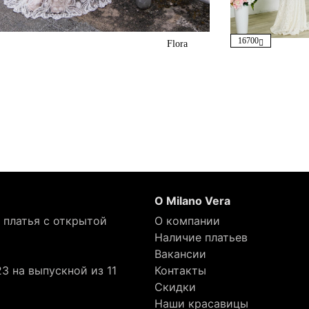
16700
Flora
О Milano Vera
 платья с открытой
О компании
Наличие платьев
Вакансии
3 на выпускной из 11
Контакты
Скидки
Наши красавицы