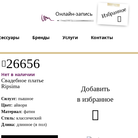
Избранное
Онлайн-запись
сессуары
Бренды
Услуги
Контакты
26656
Нет в наличии
Свадебное платье
Ripsima
Добавить
в избранное
Силуэт:
пышное
Цвет:
айвори
Материал:
фатин
Стиль:
классический
Длина:
длинное (в пол)