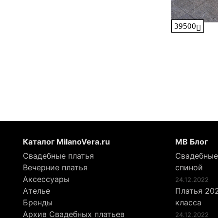
39500
Каталог MilanoVera.ru
МВ Блог
Свадебные платья
Свадебные
Вечерние платья
спиной
Аксессуары
24.12.2022
Ателье
Платья 202
Бренды
класса
Архив Свадебных платьев
24.12.2022