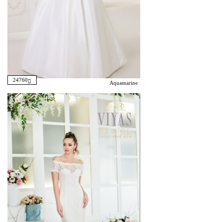
24760
Aquamarine