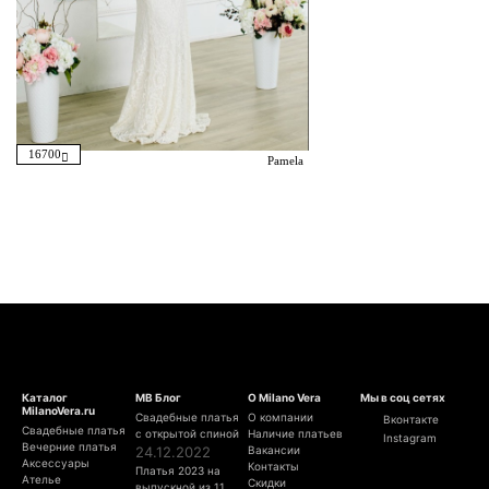
16700
Pamela
Каталог
МВ Блог
О Milano Vera
Мы в соц сетях
MilanoVera.ru
Свадебные платья
О компании
Вконтакте
Свадебные платья
с открытой спиной
Наличие платьев
Instagram
Вечерние платья
24.12.2022
Вакансии
Аксессуары
Контакты
Платья 2023 на
Ателье
Скидки
выпускной из 11