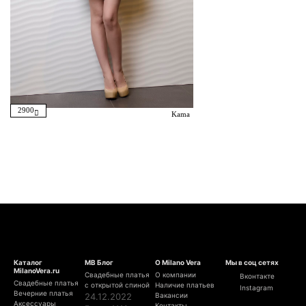
2900
Kama
Каталог
МВ Блог
О Milano Vera
Мы в соц сетях
MilanoVera.ru
Свадебные платья
О компании
Вконтакте
Свадебные платья
с открытой спиной
Наличие платьев
Instagram
Вечерние платья
24.12.2022
Вакансии
Аксессуары
Контакты